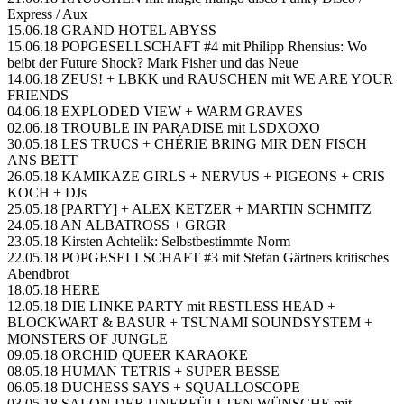
Express / Aux
15.06.18 GRAND HOTEL ABYSS
15.06.18 POPGESELLSCHAFT #4 mit Philipp Rhensius: Wo
beibt der Future Shock? Mark Fisher und das Neue
14.06.18 ZEUS! + LBKK und RAUSCHEN mit WE ARE YOUR
FRIENDS
04.06.18 EXPLODED VIEW + WARM GRAVES
02.06.18 TROUBLE IN PARADISE mit LSDXOXO
30.05.18 LES TRUCS + CHÉRIE BRING MIR DEN FISCH
ANS BETT
26.05.18 KAMIKAZE GIRLS + NERVUS + PIGEONS + CRIS
KOCH + DJs
25.05.18 [PARTY] + ALEX KETZER + MARTIN SCHMITZ
24.05.18 AN ALBATROSS + GRGR
23.05.18 Kirsten Achtelik: Selbstbestimmte Norm
22.05.18 POPGESELLSCHAFT #3 mit Stefan Gärtners kritisches
Abendbrot
18.05.18 HERE
12.05.18 DIE LINKE PARTY mit RESTLESS HEAD +
BLOCKWART & BASUR + TSUNAMI SOUNDSYSTEM +
MONSTERS OF JUNGLE
09.05.18 ORCHID QUEER KARAOKE
08.05.18 HUMAN TETRIS + SUPER BESSE
06.05.18 DUCHESS SAYS + SQUALLOSCOPE
03.05.18 SALON DER UNERFÜLLTEN WÜNSCHE mit