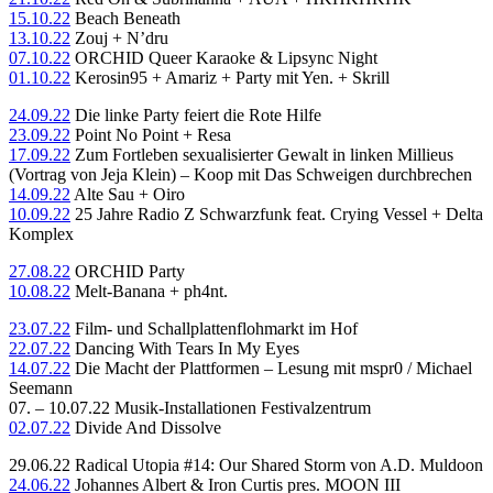
15.10.22
Beach Beneath
13.10.22
Zouj + N’dru
07.10.22
ORCHID Queer Karaoke & Lipsync Night
01.10.22
Kerosin95 + Amariz + Party mit Yen. + Skrill
24.09.22
Die linke Party feiert die Rote Hilfe
23.09.22
Point No Point + Resa
17.09.22
Zum Fortleben sexualisierter Gewalt in linken Millieus
(Vortrag von Jeja Klein) – Koop mit Das Schweigen durchbrechen
14.09.22
Alte Sau + Oiro
10.09.22
25 Jahre Radio Z Schwarzfunk feat. Crying Vessel + Delta
Komplex
27.08.22
ORCHID Party
10.08.22
Melt-Banana + ph4nt.
23.07.22
Film- und Schallplattenflohmarkt im Hof
22.07.22
Dancing With Tears In My Eyes
14.07.22
Die Macht der Plattformen – Lesung mit mspr0 / Michael
Seemann
07. – 10.07.22 Musik-Installationen Festivalzentrum
02.07.22
Divide And Dissolve
29.06.22 Radical Utopia #14: Our Shared Storm von A.D. Muldoon
24.06.22
Johannes Albert & Iron Curtis pres. MOON III