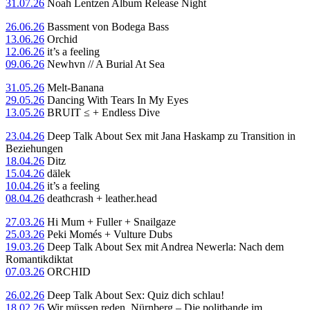
31.07.26
Noah Lentzen Album Release Night
26.06.26
Bassment von Bodega Bass
13.06.26
Orchid
12.06.26
it’s a feeling
09.06.26
Newhvn // A Burial At Sea
31.05.26
Melt-Banana
29.05.26
Dancing With Tears In My Eyes
13.05.26
BRUIT ≤ + Endless Dive
23.04.26
Deep Talk About Sex mit Jana Haskamp zu Transition in
Beziehungen
18.04.26
Ditz
15.04.26
dälek
10.04.26
it’s a feeling
08.04.26
deathcrash + leather.head
27.03.26
Hi Mum + Fuller + Snailgaze
25.03.26
Peki Momés + Vulture Dubs
19.03.26
Deep Talk About Sex mit Andrea Newerla: Nach dem
Romantikdiktat
07.03.26
ORCHID
26.02.26
Deep Talk About Sex: Quiz dich schlau!
18.02.26
Wir müssen reden, Nürnberg – Die politbande im