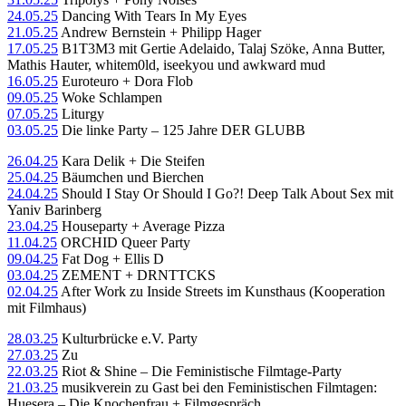
24.05.25
Dancing With Tears In My Eyes
21.05.25
Andrew Bernstein + Philipp Hager
17.05.25
B1T3M3 mit Gertie Adelaido, Talaj Szöke, Anna Butter,
Mathis Hauter, whitem0ld, iseekyou und awkward mud
16.05.25
Euroteuro + Dora Flob
09.05.25
Woke Schlampen
07.05.25
Liturgy
03.05.25
Die linke Party – 125 Jahre DER GLUBB
26.04.25
Kara Delik + Die Steifen
25.04.25
Bäumchen und Bierchen
24.04.25
Should I Stay Or Should I Go?! Deep Talk About Sex mit
Yaniv Barinberg
23.04.25
Houseparty + Average Pizza
11.04.25
ORCHID Queer Party
09.04.25
Fat Dog + Ellis D
03.04.25
ZEMENT + DRNTTCKS
02.04.25
After Work zu Inside Streets im Kunsthaus (Kooperation
mit Filmhaus)
28.03.25
Kulturbrücke e.V. Party
27.03.25
Zu
22.03.25
Riot & Shine – Die Feministische Filmtage-Party
21.03.25
musikverein zu Gast bei den Feministischen Filmtagen:
Huesera – Die Knochenfrau + Filmgespräch