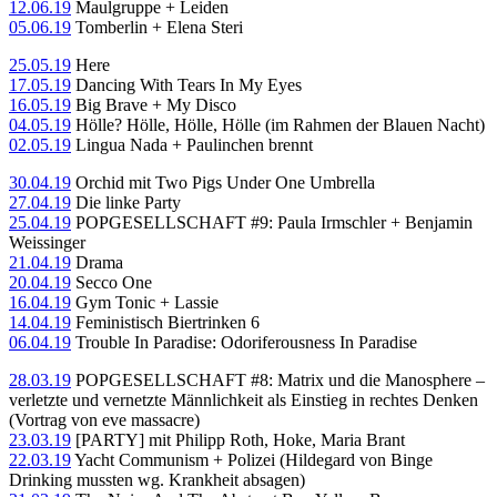
12.06.19
Maulgruppe + Leiden
05.06.19
Tomberlin + Elena Steri
25.05.19
Here
17.05.19
Dancing With Tears In My Eyes
16.05.19
Big Brave + My Disco
04.05.19
Hölle? Hölle, Hölle, Hölle (im Rahmen der Blauen Nacht)
02.05.19
Lingua Nada + Paulinchen brennt
30.04.19
Orchid mit Two Pigs Under One Umbrella
27.04.19
Die linke Party
25.04.19
POPGESELLSCHAFT #9: Paula Irmschler + Benjamin
Weissinger
21.04.19
Drama
20.04.19
Secco One
16.04.19
Gym Tonic + Lassie
14.04.19
Feministisch Biertrinken 6
06.04.19
Trouble In Paradise: Odoriferousness In Paradise
28.03.19
POPGESELLSCHAFT #8: Matrix und die Manosphere –
verletzte und vernetzte Männlichkeit als Einstieg in rechtes Denken
(Vortrag von eve massacre)
23.03.19
[PARTY] mit Philipp Roth, Hoke, Maria Brant
22.03.19
Yacht Communism + Polizei (Hildegard von Binge
Drinking mussten wg. Krankheit absagen)