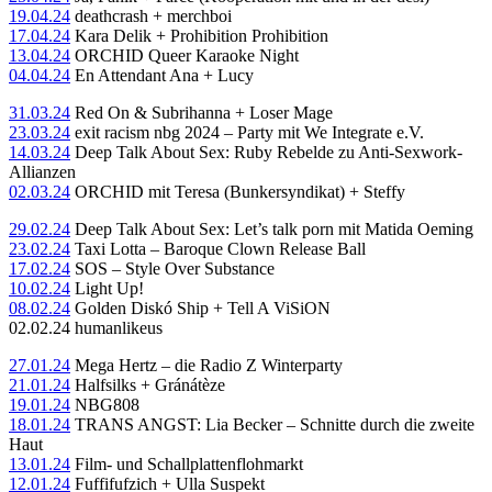
19.04.24
deathcrash + merchboi
17.04.24
Kara Delik + Prohibition Prohibition
13.04.24
ORCHID Queer Karaoke Night
04.04.24
En Attendant Ana + Lucy
31.03.24
Red On & Subrihanna + Loser Mage
23.03.24
exit racism nbg 2024 – Party mit We Integrate e.V.
14.03.24
Deep Talk About Sex: Ruby Rebelde zu Anti-Sexwork-
Allianzen
02.03.24
ORCHID mit Teresa (Bunkersyndikat) + Steffy
29.02.24
Deep Talk About Sex: Let’s talk porn mit Matida Oeming
23.02.24
Taxi Lotta – Baroque Clown Release Ball
17.02.24
SOS – Style Over Substance
10.02.24
Light Up!
08.02.24
Golden Diskó Ship + Tell A ViSiON
02.02.24 humanlikeus
27.01.24
Mega Hertz – die Radio Z Winterparty
21.01.24
Halfsilks + Gránátèze
19.01.24
NBG808
18.01.24
TRANS ANGST: Lia Becker – Schnitte durch die zweite
Haut
13.01.24
Film- und Schallplattenflohmarkt
12.01.24
Fuffifufzich + Ulla Suspekt