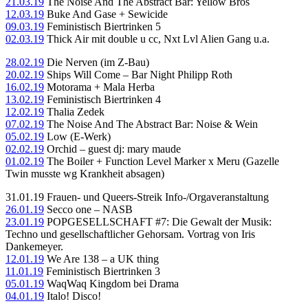
21.03.19
The Noise And The Abstract Bar: Yellow Bros
12.03.19
Buke And Gase + Sewicide
09.03.19
Feministisch Biertrinken 5
02.03.19
Thick Air mit double u cc, Nxt Lvl Alien Gang u.a.
28.02.19
Die Nerven (im Z-Bau)
20.02.19
Ships Will Come – Bar Night Philipp Roth
16.02.19
Motorama + Mala Herba
13.02.19
Feministisch Biertrinken 4
12.02.19
Thalia Zedek
07.02.19
The Noise And The Abstract Bar: Noise & Wein
05.02.19
Low (E-Werk)
02.02.19
Orchid – guest dj: mary maude
01.02.19
The Boiler + Function Level Marker x Meru (Gazelle
Twin musste wg Krankheit absagen)
31.01.19 Frauen- und Queers-Streik Info-/Orgaveranstaltung
26.01.19
Secco one – NASB
23.01.19
POPGESELLSCHAFT #7: Die Gewalt der Musik:
Techno und gesellschaftlicher Gehorsam. Vortrag von Iris
Dankemeyer.
12.01.19
We Are 138 – a UK thing
11.01.19
Feministisch Biertrinken 3
05.01.19
WaqWaq Kingdom bei Drama
04.01.19
Italo! Disco!