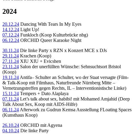
2024
20.12.24
Dancing With Tears In My Eyes
14.12.24
Light Up!
07.12.24
Funkloch (Koop Kulturbrücke nbg)
06.12.24
ORCHID Queer Karaoke Night
30.11.24
Die linke Party x RZN x Konzert MCE x DJs
29.11.24
Krachen (Koop)
27.11.24
XIU XIU + Evicshen
23.11.24
Salon der unerfüllten Wünsche: Sehnsuchtsort Bristol
(Koop)
19.11.24
Antifa– Schulter an Schulter, wo der Staat versagte (Film-
& Talk-Koop mit Filmhaus, Naturfreunde Nürnberg Mitte –
Vernetzungstreffen gegen Rechts, IL – Interventionistische Linke)
15.11.24
Tempers + Dato Alaplaya
07.11.24
Let’s talk about sex, habibi! mit Mohamed Amjahid (Deep
Talk About Sex, Koop mit AIDS-Hilfe)
06.11.24
Afterwork zu Gudrun Kemsa Ausstellung FLoating Spaces
(Kunsthaus Koop)
26.10.24
ORCHID mit Agyena
04.10.24
Die linke Party