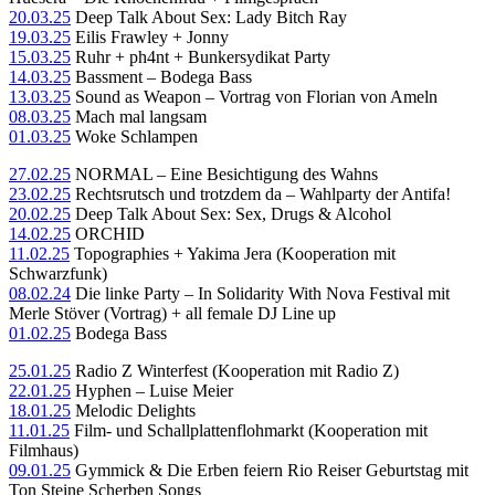
20.03.25
Deep Talk About Sex: Lady Bitch Ray
19.03.25
Eilis Frawley + Jonny
15.03.25
Ruhr + ph4nt + Bunkersydikat Party
14.03.25
Bassment – Bodega Bass
13.03.25
Sound as Weapon – Vortrag von Florian von Ameln
08.03.25
Mach mal langsam
01.03.25
Woke Schlampen
27.02.25
NORMAL – Eine Besichtigung des Wahns
23.02.25
Rechtsrutsch und trotzdem da – Wahlparty der Antifa!
20.02.25
Deep Talk About Sex: Sex, Drugs & Alcohol
14.02.25
ORCHID
11.02.25
Topographies + Yakima Jera (Kooperation mit
Schwarzfunk)
08.02.24
Die linke Party – In Solidarity With Nova Festival mit
Merle Stöver (Vortrag) + all female DJ Line up
01.02.25
Bodega Bass
25.01.25
Radio Z Winterfest (Kooperation mit Radio Z)
22.01.25
Hyphen – Luise Meier
18.01.25
Melodic Delights
11.01.25
Film- und Schallplattenflohmarkt (Kooperation mit
Filmhaus)
09.01.25
Gymmick & Die Erben feiern Rio Reiser Geburtstag mit
Ton Steine Scherben Songs