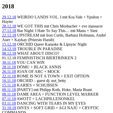
2018
29.12.18
WEIRDO LANDS VOL. I mit Kra.Vale + Ypsilon +
Hayter
28.12.18
WE GOT THIS mit Chris Mosbacher + eve massacre
27.12.18
Bar Night: I Hate To Say This… mit Manu + Simi
22.12.18
UPSTREAM mit Iron Curtis, Barbara Hofmann, André
Auer + Kaykay (Prizesin Haralt)
15.12.18
ORCHID Queer Karaoke & Lipsync Night
14.12.18
TROUBLE IN PARADISE
08.12.18
WHAT ABOUT DISCO?
01.12.18 FEMINISTISCH BIERTRINKEN 2
30.11.18
YOU CAN WIN
28.11.18
DŌMU + BLACK ANNIS
26.11.18
JOAN OF ARC + MOCK
22.11.18
ROME IS NOT A TOWN + EXIT OPTION
16.11.18
ORCHID – guest dj: not_betty
15.11.18
KARIES + SCHUBSEN
09.11.18
[PARTY] mit Philipp Roth, Hoke, Maria Brant
08.11.18
DAME AREA + FUNCTION LEVEL MARKER
07.11.18
AWOTT + LACHPILLENONKEL
03.11.18
DANCING WITH TEARS IN MY EYES
31.10.18
DIVES + SOFT GRID + AGI NAJÚ + CRYPTIC
COMMANDS