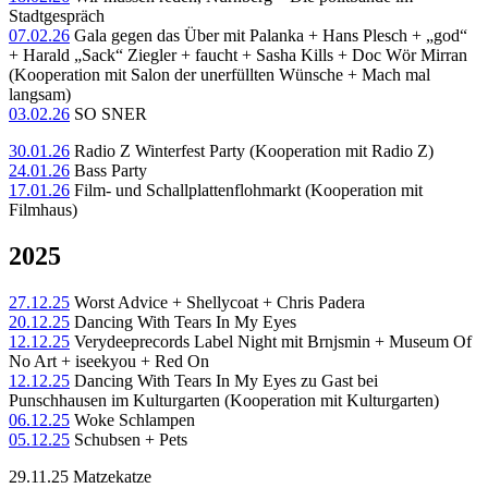
Stadtgespräch
07.02.26
Gala gegen das Über mit Palanka + Hans Plesch + „god“
+ Harald „Sack“ Ziegler + faucht + Sasha Kills + Doc Wör Mirran
(Kooperation mit Salon der unerfüllten Wünsche + Mach mal
langsam)
03.02.26
SO SNER
30.01.26
Radio Z Winterfest Party (Kooperation mit Radio Z)
24.01.26
Bass Party
17.01.26
Film- und Schallplattenflohmarkt (Kooperation mit
Filmhaus)
2025
27.12.25
Worst Advice + Shellycoat + Chris Padera
20.12.25
Dancing With Tears In My Eyes
12.12.25
Verydeeprecords Label Night mit Brnjsmin + Museum Of
No Art + iseekyou + Red On
12.12.25
Dancing With Tears In My Eyes zu Gast bei
Punschhausen im Kulturgarten (Kooperation mit Kulturgarten)
06.12.25
Woke Schlampen
05.12.25
Schubsen + Pets
29.11.25 Matzekatze