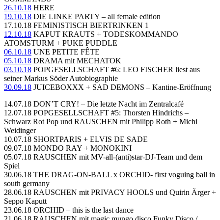
26.10.18
HERE
19.10.18
DIE LINKE PARTY – all female edition
17.10.18 FEMINISTISCH BIERTRINKEN 1
12.10.18
KAPUT KRAUTS + TODESKOMMANDO
ATOMSTURM + PUKE PUDDLE
06.10.18
UNE PETITE FÊTE
05.10.18
DRAMA mit MECHATOK
03.10.18
POPGESELLSCHAFT #6: LEO FISCHER liest aus
seiner Markus Söder Autobiographie
30.09.18
JUICEBOXXX + SAD DEMONS – Kantine-Eröffnung
14.07.18 DON’T CRY! – Die letzte Nacht im Zentralcafé
12.07.18 POPGESELLSCHAFT #5: Thorsten Hindrichs –
Schwarz Rot Pop und RAUSCHEN mit Philipp Roth + Michi
Weidinger
10.07.18 SHORTPARIS + ELVIS DE SADE
09.07.18 MONDO RAY + MONOKINI
05.07.18 RAUSCHEN mit MV-all-(anti)star-DJ-Team und dem
Spiel
30.06.18 THE DRAG-ON-BALL x ORCHID- first voguing ball in
south germany
28.06.18 RAUSCHEN mit PRIVACY HOOLS und Quirin Ärger +
Seppo Kaputt
23.06.18 ORCHID – this is the last dance
21.06.18 RAUSCHEN mit magic mungo
disco Funky Disco /