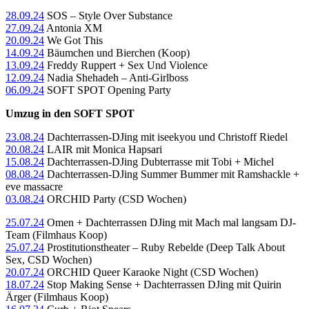
28.09.24
SOS – Style Over Substance
27.09.24
Antonia XM
20.09.24
We Got This
14.09.24
Bäumchen und Bierchen (Koop)
13.09.24
Freddy Ruppert + Sex Und Violence
12.09.24
Nadia Shehadeh – Anti-Girlboss
06.09.24
SOFT SPOT Opening Party
Umzug in den SOFT SPOT
23.08.24
Dachterrassen-DJing mit iseekyou und Christoff Riedel
20.08.24
LAIR mit Monica Hapsari
15.08.24
Dachterrassen-DJing Dubterrasse mit Tobi + Michel
08.08.24
Dachterrassen-DJing Summer Bummer mit Ramshackle +
eve massacre
03.08.24
ORCHID Party (CSD Wochen)
25.07.24
Omen + Dachterrassen DJing mit Mach mal langsam DJ-
Team (Filmhaus Koop)
25.07.24
Prostitutionstheater – Ruby Rebelde (Deep Talk About
Sex, CSD Wochen)
20.07.24
ORCHID Queer Karaoke Night (CSD Wochen)
18.07.24
Stop Making Sense + Dachterrassen DJing mit Quirin
Ärger (Filmhaus Koop)