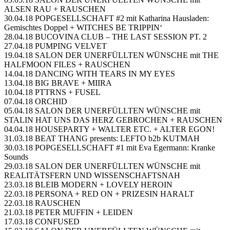
ALSEN RAU + RAUSCHEN
30.04.18 POPGESELLSCHAFT #2 mit Katharina Hausladen:
Gemischtes Doppel + WITCHES BE TRIPPIN‘
28.04.18 BUCOVINA CLUB – THE LAST SESSION PT. 2
27.04.18 PUMPING VELVET
19.04.18 SALON DER UNERFÜLLTEN WÜNSCHE mit THE
HALFMOON FILES + RAUSCHEN
14.04.18 DANCING WITH TEARS IN MY EYES
13.04.18 BIG BRAVE + MIIRA
10.04.18 PTTRNS + FUSEL
07.04.18 ORCHID
05.04.18 SALON DER UNERFÜLLTEN WÜNSCHE mit
STALIN HAT UNS DAS HERZ GEBROCHEN + RAUSCHEN
04.04.18 HOUSEPARTY + WALTER ETC. + ALTER EGON!
31.03.18 BEAT THANG presents: LEFTO b2b KUTMAH
30.03.18 POPGESELLSCHAFT #1 mit Eva Egermann: Kranke
Sounds
29.03.18 SALON DER UNERFÜLLTEN WÜNSCHE mit
REALITÄTSFERN UND WISSENSCHAFTSNAH
23.03.18 BLEIB MODERN + LOVELY HEROIN
22.03.18 PERSONA + RED ON + PRIZESIN HARALT
22.03.18 RAUSCHEN
21.03.18 PETER MUFFIN + LEIDEN
17.03.18 CONFUSED