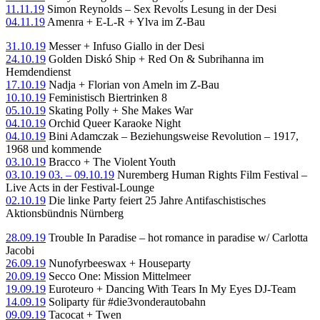
11.11.19
Simon Reynolds – Sex Revolts Lesung in der Desi
04.11.19
Amenra + E-L-R + Ylva im Z-Bau
31.10.19
Messer + Infuso Giallo in der Desi
24.10.19
Golden Diskó Ship + Red On & Subrihanna im
Hemdendienst
17.10.19
Nadja + Florian von Ameln im Z-Bau
10.10.19
Feministisch Biertrinken 8
05.10.19
Skating Polly + She Makes War
04.10.19
Orchid Queer Karaoke Night
04.10.19
Bini Adamczak – Beziehungsweise Revolution – 1917,
1968 und kommende
03.10.19
Bracco + The Violent Youth
03.10.19 03. – 09.10.19
Nuremberg Human Rights Film Festival –
Live Acts in der Festival-Lounge
02.10.19
Die linke Party feiert 25 Jahre Antifaschistisches
Aktionsbündnis Nürnberg
28.09.19
Trouble In Paradise – hot romance in paradise w/ Carlotta
Jacobi
26.09.19
Nunofyrbeeswax + Houseparty
20.09.19
Secco One: Mission Mittelmeer
19.09.19
Euroteuro + Dancing With Tears In My Eyes DJ-Team
14.09.19
Soliparty für #die3vonderautobahn
09.09.19
Tacocat + Twen