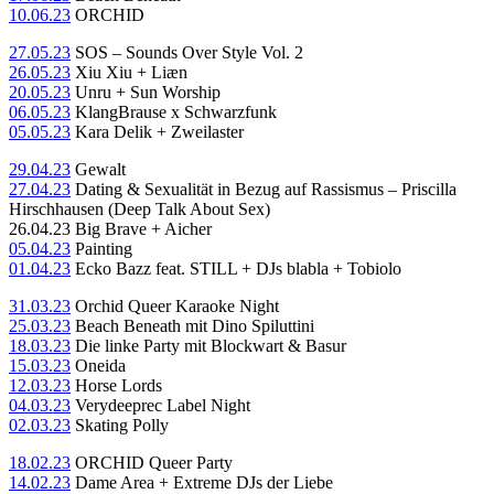
10.06.23
ORCHID
27.05.23
SOS – Sounds Over Style Vol. 2
26.05.23
Xiu Xiu + Liæn
20.05.23
Unru + Sun Worship
06.05.23
KlangBrause x Schwarzfunk
05.05.23
Kara Delik + Zweilaster
29.04.23
Gewalt
27.04.23
Dating & Sexualität in Bezug auf Rassismus – Priscilla
Hirschhausen (Deep Talk About Sex)
26.04.23 Big Brave + Aicher
05.04.23
Painting
01.04.23
Ecko Bazz feat. STILL + DJs blabla + Tobiolo
31.03.23
Orchid Queer Karaoke Night
25.03.23
Beach Beneath mit Dino Spiluttini
18.03.23
Die linke Party mit Blockwart & Basur
15.03.23
Oneida
12.03.23
Horse Lords
04.03.23
Verydeeprec Label Night
02.03.23
Skating Polly
18.02.23
ORCHID Queer Party
14.02.23
Dame Area + Extreme DJs der Liebe