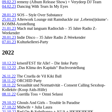
09.02.23
remeny (Album Release Show) + Verydeep DJ Team
04.02.23
Dancing With Tears In My Eyes
28.01.23
SOS – Style Over Substance
25.01.23
Afterwork Lounge mit Ramshackle zur ‚Lebens(t)räume‘-
KOMM-Ausstellung
21.01.23
Mach mal langsam Radioclub – 35 Jahre Radio Z-
Weekender
20.01.23
Indie Disco – 35 Jahre Radio Z-Weekender
07.01.23
Kulturkellerei-Party
2022
10.12.22
krisenFEST für Alle! – Die linke Party
01.12.22
„Das Klima des Kapitals“ Buchvorstellung
26.11.22
The Cruella de Vil Kiki Ball
18.11.22
ORCHID Party
18.11.22
Sexualität und Normativität – Consent Calling Sexshop-
Kollektiv (Koop Aids-Hilfe)
08.11.22
Guerilla Toss + Omni Selassi
29.10.22
Ghouls And Girls – Trouble In Paradise
27.10.22
Midwife + Julia Laura
21.10.22
Red On & Subrihanna + AUA + HKHKHKHK