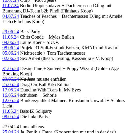
16.07.24
Curb + Riot Spears
11.07.24
Berlin Utopiekadaver + Dachterrassen DJing mit
Bamarang DJ-Team b2b Pindi (Filmhaus Koop)
04.07.24
Teaches of Peaches + Dachterrassen DJing mit Amelie
Lieb (Filmhaus Koop)
29.06.24
Bass Party
11.06.24
Chris Conde + Myles Bullen
09.06.24
Laure Boer + S.U.V.
08.06.24
Projekt 31 Soli-Fest mit Bolzen, KMAT und Kaviar
05.06.24
Nichtseattle + Tom Taschenmesser
02.06.24
Sex Arbeit (theatr. Lesung, Kassandra e.V. Koop)
31.05.24
Desire Line + Sunveil + Poppy Wizard (Golden Age
Booking Koop)
29.05.24
Nu Jazz
musste entfallen
25.05.24
Drag-On-Ball Kiki Edition
17.05.24
Dancing With Tears In My Eyes
16.05.24
schubsen + Schorle
12.05.24
Bunkersyndikat Matinee: Konstantin Unwohl + Schluss
Licht
11.05.24
Bass4Z Soliparty
08.05.24
Die linke Party
27.04.24 humanlikeus
25.04.24
Ja, Panik + Farce (Kooperation mit und in der desi)