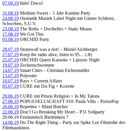
07.09.19
Italo! Disco!
31.08.19
Medium Sweet – 1 Jahr Kantine Party
24.08.19
Otomatik Muziek Label Night mit Günter Schlienz,
Schweben, S.U.V.
23.08.19
The Beths + Decibelles + Static Means
17.08.19
We Got This
03.08.19
ORCHID Party
28.07.19
Stonewall was a riot! – Muriel Aichberger
27.07.19
Keep the radio alive, listen to 95… (.8)
25.07.19
ORCHID Queer Karaoke + Lipsync Night
19.07.19
Zeckenschwemme
14.07.19
Smart Cities – Christian Eichenmüller
13.07.19
Polyester
10.07.19
Rays + Current Affairs
05.07.19
CURE mit Dis Fig + Koxette
29.06.19
CURE mit Prison Religion + In My Talons
27.06.19
POPGESELLSCHAFT #10: Paula Villa – PornoPop
26.06.19
Repetitor + Blind Butcher
22.06.19
Don’t Go Breaking My Heart – P31 Soliparty
20.06.19 Feministisch Biertrinken 7
14.06.19
Do The Right Thing – Party zur Spike Lee Filmreihe des
Filmhauskinos