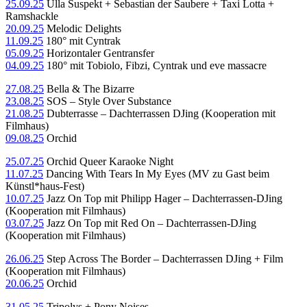
25.09.25
Ulla Suspekt + Sebastian der Saubere + Taxi Lotta +
Ramshackle
20.09.25
Melodic Delights
11.09.25
180° mit Cyntrak
05.09.25
Horizontaler Gentransfer
04.09.25
180° mit Tobiolo, Fibzi, Cyntrak und eve massacre
27.08.25
Bella & The Bizarre
23.08.25
SOS – Style Over Substance
21.08.25
Dubterrasse – Dachterrassen DJing (Kooperation mit
Filmhaus)
09.08.25
Orchid
25.07.25
Orchid Queer Karaoke Night
11.07.25
Dancing With Tears In My Eyes (MV zu Gast beim
Künstl*haus-Fest)
10.07.25
Jazz On Top mit Philipp Hager – Dachterrassen-DJing
(Kooperation mit Filmhaus)
03.07.25
Jazz On Top mit Red On – Dachterrassen-DJing
(Kooperation mit Filmhaus)
26.06.25
Step Across The Border – Dachterrassen DJing + Film
(Kooperation mit Filmhaus)
20.06.25
Orchid
31.05.25
Tripolys + Pony Noises