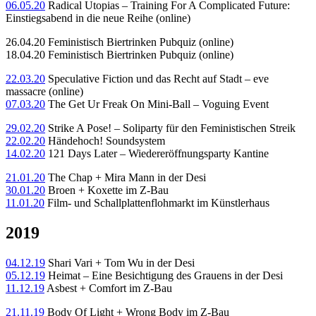
06.05.20
Radical Utopias – Training For A Complicated Future:
Einstiegsabend in die neue Reihe (online)
26.04.20 Feministisch Biertrinken Pubquiz (online)
18.04.20 Feministisch Biertrinken Pubquiz (online)
22.03.20
Speculative Fiction und das Recht auf Stadt – eve
massacre (online)
07.03.20
The Get Ur Freak On Mini-Ball – Voguing Event
29.02.20
Strike A Pose! – Soliparty für den Feministischen Streik
22.02.20
Händehoch! Soundsystem
14.02.20
121 Days Later – Wiedereröffnungsparty Kantine
21.01.20
The Chap + Mira Mann in der Desi
30.01.20
Broen + Koxette im Z-Bau
11.01.20
Film- und Schallplattenflohmarkt im Künstlerhaus
2019
04.12.19
Shari Vari + Tom Wu in der Desi
05.12.19
Heimat – Eine Besichtigung des Grauens in der Desi
11.12.19
Asbest + Comfort im Z-Bau
21.11.19
Body Of Light + Wrong Body im Z-Bau