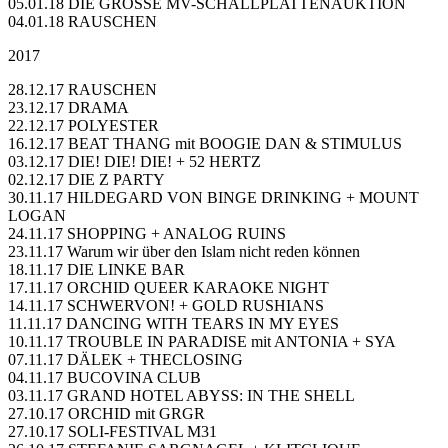
05.01.18 DIE GROSSE MV-SCHALLPLATTENAUKTION
04.01.18 RAUSCHEN
2017
28.12.17 RAUSCHEN
23.12.17 DRAMA
22.12.17 POLYESTER
16.12.17 BEAT THANG mit BOOGIE DAN & STIMULUS
03.12.17 DIE! DIE! DIE! + 52 HERTZ
02.12.17 DIE Z PARTY
30.11.17 HILDEGARD VON BINGE DRINKING + MOUNT
LOGAN
24.11.17 SHOPPING + ANALOG RUINS
23.11.17 Warum wir über den Islam nicht reden können
18.11.17 DIE LINKE BAR
17.11.17 ORCHID QUEER KARAOKE NIGHT
14.11.17 SCHWERVON! + GOLD RUSHIANS
11.11.17 DANCING WITH TEARS IN MY EYES
10.11.17 TROUBLE IN PARADISE mit ANTONIA + SYA
07.11.17 DÄLEK + THECLOSING
04.11.17 BUCOVINA CLUB
03.11.17 GRAND HOTEL ABYSS: IN THE SHELL
27.10.17 ORCHID mit GRGR
27.10.17 SOLI-FESTIVAL M31