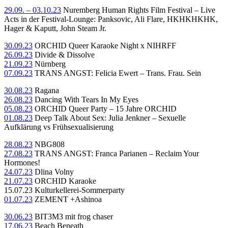
29.09. – 03.10.23
Nuremberg Human Rights Film Festival – Live
Acts in der Festival-Lounge: Panksovic, Ali Flare, HKHKHKHK,
Hager & Kaputt, John Steam Jr.
30.09.23
ORCHID Queer Karaoke Night x NIHRFF
26.09.23
Divide & Dissolve
21.09.23
Nürnberg
07.09.23
TRANS ANGST: Felicia Ewert – Trans. Frau. Sein
30.08.23
Ragana
26.08.23
Dancing With Tears In My Eyes
05.08.23
ORCHID Queer Party – 15 Jahre ORCHID
01.08.23
Deep Talk About Sex: Julia Jenkner – Sexuelle
Aufklärung vs Frühsexualisierung
28.08.23
NBG808
27.08.23
TRANS ANGST: Franca Parianen – Reclaim Your
Hormones!
24.07.23
Dlina Volny
21.07.23
ORCHID Karaoke
15.07.23 Kulturkellerei-Sommerparty
01.07.23
ZEMENT +Ashinoa
30.06.23
BIT3M3 mit frog chaser
17.06.23
Beach Beneath