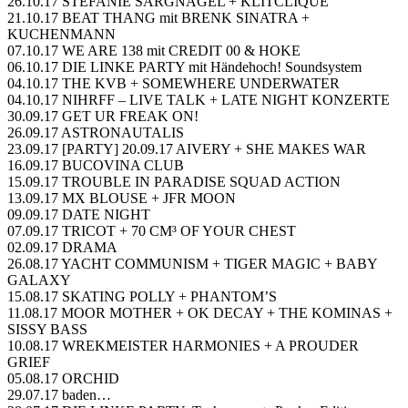
26.10.17 STEFANIE SARGNAGEL + KLITCLIQUE
21.10.17 BEAT THANG mit BRENK SINATRA +
KUCHENMANN
07.10.17 WE ARE 138 mit CREDIT 00 & HOKE
06.10.17 DIE LINKE PARTY mit Händehoch! Soundsystem
04.10.17 THE KVB + SOMEWHERE UNDERWATER
04.10.17 NIHRFF – LIVE TALK + LATE NIGHT KONZERTE
30.09.17 GET UR FREAK ON!
26.09.17 ASTRONAUTALIS
23.09.17 [PARTY] 20.09.17 AIVERY + SHE MAKES WAR
16.09.17 BUCOVINA CLUB
15.09.17 TROUBLE IN PARADISE SQUAD ACTION
13.09.17 MX BLOUSE + JFR MOON
09.09.17 DATE NIGHT
07.09.17 TRICOT + 70 CM³ OF YOUR CHEST
02.09.17 DRAMA
26.08.17 YACHT COMMUNISM + TIGER MAGIC + BABY
GALAXY
15.08.17 SKATING POLLY + PHANTOM’S
11.08.17 MOOR MOTHER + OK DECAY + THE KOMINAS +
SISSY BASS
10.08.17 WREKMEISTER HARMONIES + A PROUDER
GRIEF
05.08.17 ORCHID
29.07.17 baden…