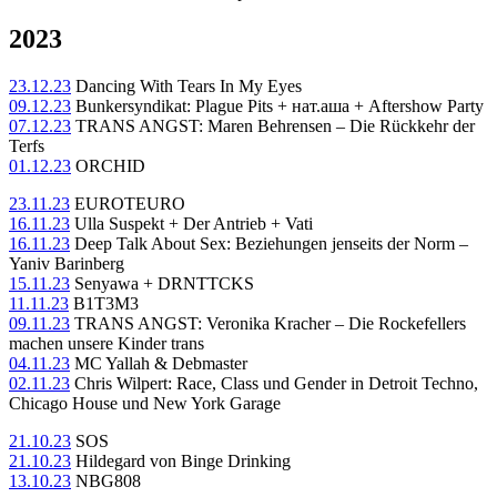
2023
23.12.23
Dancing With Tears In My Eyes
09.12.23
Bunkersyndikat: Plague Pits + нат.аша + Aftershow Party
07.12.23
TRANS ANGST: Maren Behrensen – Die Rückkehr der
Terfs
01.12.23
ORCHID
23.11.23
EUROTEURO
16.11.23
Ulla Suspekt + Der Antrieb + Vati
16.11.23
Deep Talk About Sex: Beziehungen jenseits der Norm –
Yaniv Barinberg
15.11.23
Senyawa + DRNTTCKS
11.11.23
B1T3M3
09.11.23
TRANS ANGST: Veronika Kracher – Die Rockefellers
machen unsere Kinder trans
04.11.23
MC Yallah & Debmaster
02.11.23
Chris Wilpert: Race, Class und Gender in Detroit Techno,
Chicago House und New York Garage
21.10.23
SOS
21.10.23
Hildegard von Binge Drinking
13.10.23
NBG808