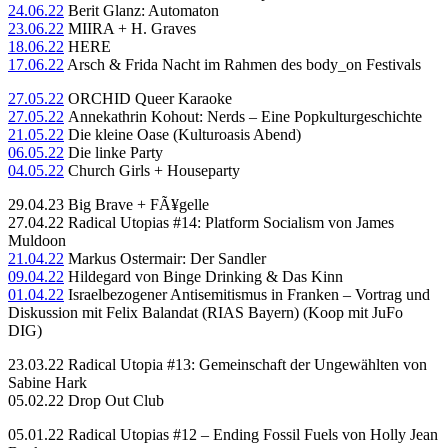
24.06.22
Berit Glanz: Automaton
23.06.22
MIIRA + H. Graves
18.06.22
HERE
17.06.22
Arsch & Frida Nacht im Rahmen des body_on Festivals
27.05.22
ORCHID Queer Karaoke
27.05.22
Annekathrin Kohout
: Nerds – Eine Popkulturgeschichte
21.05.22
Die kleine Oase (Kulturoasis Abend)
06.05.22
Die linke Party
04.05.22
Church Girls + Houseparty
29.04.23 Big Brave + FÃ¥gelle
27.04.22 Radical Utopias #14: Platform Socialism von James
Muldoon
21.04.22
Markus Ostermair: Der Sandler
09.04.22
Hildegard von Binge Drinking & Das Kinn
01.04.22
Israelbezogener Antisemitismus in Franken – Vortrag und
Diskussion mit Felix Balandat (RIAS Bayern) (Koop mit JuFo
DIG)
23.03.22 Radical Utopia #13: Gemeinschaft der Ungewählten von
Sabine Hark
05.02.22 Drop Out Club
05.01.22 Radical Utopias #12 – Ending Fossil Fuels von Holly Jean