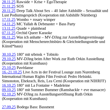
28.11.25
Rawside + Krise + EgoTherapie
21.11.25
SOS
20.11.25
Deep Talk About Sex – 40 Jahre Aidshilfe – Sexualität und
Lust Podiumsgespräch (Kooperation mit Aidshilfe Nürnberg)
17.11.25
Wombo + rosary wimper
14.11.25
MC Yallah & Debmaster + Bass Party
13.11.25
Quade + plainhead
07.11.25
Orchid Queer Karaoke
06.11.25
Was ich anhatte – MV-DJing zur Ausstellungsvernissage
(Kooperation mit Menschenrechtsbüro & Gleichstellungsstelle und
Künstl*haus)
30.10.25
180° mit srbrnsk + Tobiolo
29.10.25
MV-DJing beim After Work zur Ruth Orkin Ausstellung
(Kooperation mit Kunsthaus)
25.10.25
Pavédanse
16.-21.10.25
Live Acts in der Festival Lounge zum Nuremberg
International Human Rights Film Festival: Pedro Helsinki.
Simonoton, Ehekrach, Reis, Lea Cerni (Kooperation mit NIHRFF)
16.10.25
180° mit La Fontaine + Madeleine
09.10.25
180° mit Summer Bummer (Ramshackle + eve massacre)
02.10.25
MV-DJing zu Ausstellungseröffnung Ruth Orkin
(Kooperation mit Kunsthaus)
27.09.25
Bodega Bass: Bassment