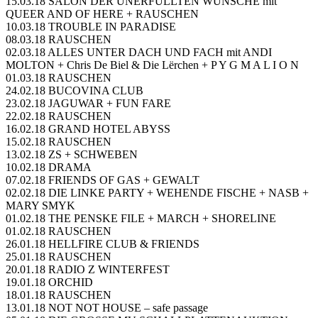
15.03.18 SALON DER UNERFÜLLTEN WÜNSCHE mit
QUEER AND OF HERE + RAUSCHEN
10.03.18 TROUBLE IN PARADISE
08.03.18 RAUSCHEN
02.03.18 ALLES UNTER DACH UND FACH mit ANDI
MOLTON + Chris De Biel & Die Lërchen + P Y G M A L I O N
01.03.18 RAUSCHEN
24.02.18 BUCOVINA CLUB
23.02.18 JAGUWAR + FUN FARE
22.02.18 RAUSCHEN
16.02.18 GRAND HOTEL ABYSS
15.02.18 RAUSCHEN
13.02.18 ZS + SCHWEBEN
10.02.18 DRAMA
07.02.18 FRIENDS OF GAS + GEWALT
02.02.18 DIE LINKE PARTY + WEHENDE FISCHE + NASB +
MARY SMYK
01.02.18 THE PENSKE FILE + MARCH + SHORELINE
01.02.18 RAUSCHEN
26.01.18 HELLFIRE CLUB & FRIENDS
25.01.18 RAUSCHEN
20.01.18 RADIO Z WINTERFEST
19.01.18 ORCHID
18.01.18 RAUSCHEN
13.01.18 NOT NOT HOUSE – safe passage