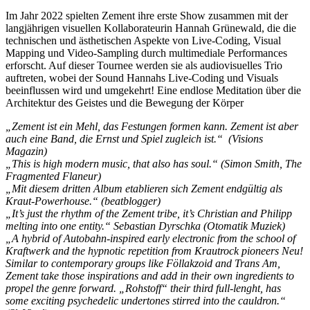
Im Jahr 2022 spielten Zement ihre erste Show zusammen mit der
langjährigen visuellen Kollaborateurin Hannah Grünewald, die die
technischen und ästhetischen Aspekte von Live-Coding, Visual
Mapping und Video-Sampling durch multimediale Performances
erforscht. Auf dieser Tournee werden sie als audiovisuelles Trio
auftreten, wobei der Sound Hannahs Live-Coding und Visuals
beeinflussen wird und umgekehrt! Eine endlose Meditation über die
Architektur des Geistes und die Bewegung der Körper
„Zement ist ein Mehl, das Festungen formen kann. Zement ist aber
auch eine Band, die Ernst und Spiel zugleich ist.“ (Visions
Magazin)
„This is high modern music, that also has soul.“ (Simon Smith, The
Fragmented Flaneur)
„Mit diesem dritten Album etablieren sich Zement endgültig als
Kraut-Powerhouse.“ (beatblogger)
„It’s just the rhythm of the Zement tribe, it’s Christian and Philipp
melting into one entity.“ Sebastian Dyrschka (Otomatik Muziek)
„A hybrid of Autobahn-inspired early electronic from the school of
Kraftwerk and the hypnotic repetition from Krautrock pioneers Neu!
Similar to contemporary groups like Föllakzoid and Trans Am,
Zement take those inspirations and add in their own ingredients to
propel the genre forward. „Rohstoff“ their third full-lenght, has
some exciting psychedelic undertones stirred into the cauldron.“