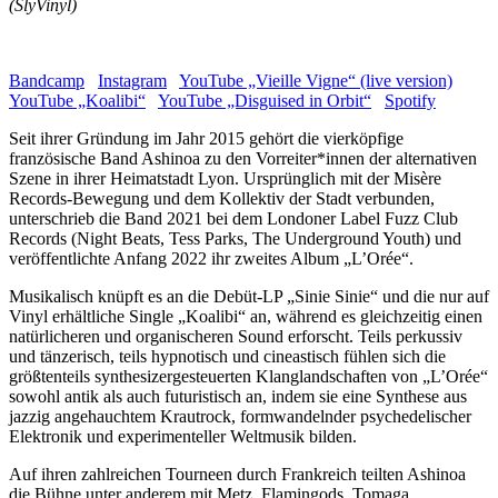
(SlyVinyl)
Bandcamp
Instagram
YouTube „Vieille Vigne“ (live version)
YouTube „Koalibi“
YouTube „Disguised in Orbit“
Spotify
Seit ihrer Gründung im Jahr 2015 gehört die vierköpfige
französische Band Ashinoa zu den Vorreiter*innen der alternativen
Szene in ihrer Heimatstadt Lyon. Ursprünglich mit der Misère
Records-Bewegung und dem Kollektiv der Stadt verbunden,
unterschrieb die Band 2021 bei dem Londoner Label Fuzz Club
Records (Night Beats, Tess Parks, The Underground Youth) und
veröffentlichte Anfang 2022 ihr zweites Album „L’Orée“.
Musikalisch knüpft es an die Debüt-LP „Sinie Sinie“ und die nur auf
Vinyl erhältliche Single „Koalibi“ an, während es gleichzeitig einen
natürlicheren und organischeren Sound erforscht. Teils perkussiv
und tänzerisch, teils hypnotisch und cineastisch fühlen sich die
größtenteils synthesizergesteuerten Klanglandschaften von „L’Orée“
sowohl antik als auch futuristisch an, indem sie eine Synthese aus
jazzig angehauchtem Krautrock, formwandelnder psychedelischer
Elektronik und experimenteller Weltmusik bilden.
Auf ihren zahlreichen Tourneen durch Frankreich teilten Ashinoa
die Bühne unter anderem mit Metz, Flamingods, Tomaga,