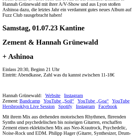
Hannah Grünewald mit ihrer A/V-Show und aus Lyon stoßen
Ashinoa dazu, die letztes Jahr ein verdammt gutes neues Album auf
Fuzz Club rausgebracht haben!
Samstag, 01.07.23 Kantine
Zement & Hannah Grünewald
+ Ashinoa
Einlass 20:30, Beginn 21 Uhr
Eintritt: Abendkasse, Zahl was du kannst zwischen 11-18€
Hannah Grünewald:
Website
Instagram
Zement:
Bandcamp
YouTube „Soil“
YouTube „Goa“
YouTube
Hersbrooklyn Live Session
Spotify
Instagram
Facebook
Mit ihrem Mix aus drehenden motorischen Rhythmen, flirrenden
Synths und psychedelischen bis noiseigen Gitarren, erschaffen
Zement einen eklektischen Mix aus Neo-Krautrock, Psychedelic,
Noise-Rock und EDM. Philipp Hager (Gitarre, Synthesizer, Drum-