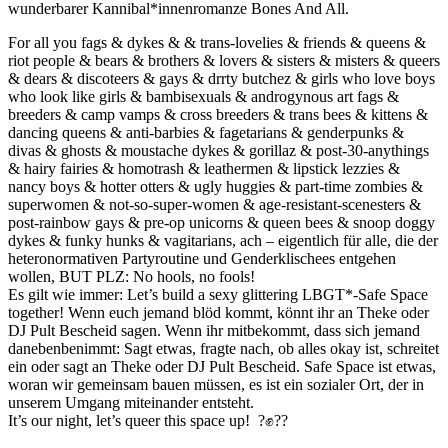
wunderbarer Kannibal*innenromanze Bones And All.
For all you fags & dykes & & trans-lovelies & friends & queens &
riot people & bears & brothers & lovers & sisters & misters & queers
& dears & discoteers & gays & drrty butchez & girls who love boys
who look like girls & bambisexuals & androgynous art fags &
breeders & camp vamps & cross breeders & trans bees & kittens &
dancing queens & anti-barbies & fagetarians & genderpunks &
divas & ghosts & moustache dykes & gorillaz & post-30-anythings
& hairy fairies & homotrash & leathermen & lipstick lezzies &
nancy boys & hotter otters & ugly huggies & part-time zombies &
superwomen & not-so-super-women & age-resistant-scenesters &
post-rainbow gays & pre-op unicorns & queen bees & snoop doggy
dykes & funky hunks & vagitarians, ach – eigentlich für alle, die der
heteronormativen Partyroutine und Genderklischees entgehen
wollen, BUT PLZ: No hools, no fools!
Es gilt wie immer: Let’s build a sexy glittering LBGT*-Safe Space
together! Wenn euch jemand blöd kommt, könnt ihr an Theke oder
DJ Pult Bescheid sagen. Wenn ihr mitbekommt, dass sich jemand
danebenbenimmt: Sagt etwas, fragte nach, ob alles okay ist, schreitet
ein oder sagt an Theke oder DJ Pult Bescheid. Safe Space ist etwas,
woran wir gemeinsam bauen müssen, es ist ein sozialer Ort, der in
unserem Umgang miteinander entsteht.
It’s our night, let’s queer this space up!
?✊??