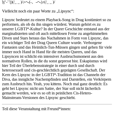
ƪ(‘-’ ƪ)(/_ _ )/♪へ(-。-へ)♪(/_ _ )/
Vielleicht noch ein paar Worte zu „Lipsync“:
Lipsync bedeutet zu einem Playback-Song in Drag kostümiert so zu
performen, als ob du ihn singen würdest. Warum gehört es zu
unserer LGBTI*-Kultur? In der Queer Geschichte entstand aus der
marginalisierten und oft auch mittellosen Ferne zu angehimmelten
Diven und Stars heraus das Nachahmen in Form von Lipsync, das
ein wichtiger Teil der Drag Queen Culture wurde. Verborgene
Fantasien und das Heimlich-Tun-Müssen gingen und gehen für viele
immer noch Hand in Hand f
ür die meisten Queers, und das
Lipsyncen ist schlicht ein intensiver Ausbruchsmoment aus den
normativen Rollen, in die du sonst gepresst bist. Eskapismus wird
hier Teil der Überlebensstrategie in einer durch und durch
heterosexuell und cis-geschlechtlich geprägten Gesellschaft. Der
Kern des Lipsync in der LGBTI*-Tradition ist das Channeln der
Diva, das innigliche Nachempfinden und Darstellen, ein Verkörpern
zum Ausbruch hin. Yeah, you kittens. Noch mal ganz deutlich:
Es
geht bei Lipsync nicht um Satire, der Star soll nicht lächerlich
gemacht werden, wie es so oft in peinlichen Cis-Hetero-
Mainstream-Versionen des Lipsync geschieht.
Teil diese Veranstaltung mit Freund*innen: