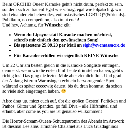
Beim ORCHID Queer Karaoke geht’s nicht drum, perfekt zu sein,
sondern sich zu trauen! Egal wie schräg, egal wie tolpatschig: wir
sind einander ein liebevolles, enthusiastisches LGBTIQ*(&friends)-
Publikum, no competition, also traut euch!
Und hey, Achtung, für
Wünsche
gilt:
Wenn du Lipsync statt Karaoke machen möchtest,
schreib mir einfach den gewünschten Song!
Bis spätestens 25.09.23 per Mail an
sigh@evemassacre.de
Für Karaoke erfüllen wir eigentlich KEINE Wünsche
.
Um 22 Uhr am besten gleich in die Karaoke-Songliste eintragen,
denn erst, wenn wir die ersten fünf Leute drin stehen haben, geht’s
richtig los! Das ging die lezten Male aber ziemlich flott. Und grad
der Anfang ist zum Warmsingen echt ein hervorragender Spot,
während es später eeeeewig dauert, bis du dran kommst, da schon
so viele sich eingetragen haben.
Also: drag up, miezt euch auf, übt die großen Gesten! Perücken und
Pathos, Glitter und Spandex, go full Diva – alle Hilfsmittel sind
erlaubt, aber come as you are ist genauso willkommen!
Die Horror-Scream-Queen-Schutzpatronin des Abends im Artwork
ist diesmal Lee alias Timothée Chalamet aus Luca Guadagninos