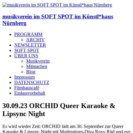
musikverein im SOFT SPOT im Künstl*haus
Nürnberg
PROGRAMM
ARCHIV
NEWSLETTER
SOFT SPOT
ÜBER UNS
Musikverein
Mitmachen
Blog
Impressum
DATENSCHUTZ
Filmhauscafé
Einlassvorbehalt
30.09.23 ORCHID Queer Karaoke &
Lipsync Night
Es wird wieder Zeit: ORCHID lädt am 30. September zur Queer
Karaoke & Lipsync Night mit Moderations-Diva Roxy Rüd und eve