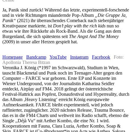
Ja, Panik sind zurück! Während das letzte, experimentell-forschende
und in viele Richtungen mäandernde Pop-Album
„Die Gruppe Ja,
Panik“
(2021) ihr überraschendes Comeback nach siebenjähriger
Kreativpause markierte, ist
Don’t play with the rich kids
nun so
etwas wie ihre Rückkehr als Rock-Band. Als die Gang aus dem
Burgenland, die sich spätestens seit
The Angst And The Money
(2009) in unser aller Herzen gespielt hat.
Homepage
Bandcamp
YouTube
Instagram
Facebook
Foto:
Apollonia Theresa Bitzan
Veronika J. König (*1997 im Schwarzwald), Studium in Wien,
tauscht Blackmetal und Punk noch im Teenager-Alter gegen den
Computer ‒ FARCE war geboren. Erste EP und Konzerte im
Wiener Underground, von der Journalistin Katharina Seidler
entdeckt, Airplay auf FM4. 2018 gelingt der österreichische
Festival-Hattrick aus Popfest, Donaufestival und Hyperreality, durch
das Album ‚Heavy Listening‘ erreicht König europaweite
Aufmerksamkeit. FARCE bleibt experimentell, wird jedoch
raffinierter, zugänglicher. 2020 nächstes Release, Trauma Bounce,
das es in die FM4 Charts und weltweit ins Radio schafft, ebenso die
Single ,,Déjà Vu“ mit Aether Kombo, die eine Nr. 1 wird.
Kooperationen mit Fauna, Clara Luzia, Aether Kombo, Soap &
Skin. FARCE ist (Co-)Produzent*in von Acts wie Anthea, Sakura