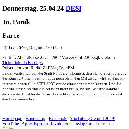
Donnerstag, 25.04.24
DESI
Ja, Panik
Farce
Einlass 20:30, Beginn 21:00 Uhr
Eintritt: Abendkasse 22€ – 28€ / Vorverkauf 22€ zzgl. Gebühr
Ticketlink TixForGigs
Präsentiert von Radio Z, FM4, ByteFM
Leider wurden wir von der Stadt Nürnberg informiert, dass sich die Renovierung
des Künstler*innenhaus nun doch noch bis in den Mai ziehen wird, so dass wir
in unsern neuen Club SOFT SPOT erst da einziehen werden können. Und die
Kantine, unser Interimsspielort ist zu klein für JA, PANIK. Wir sind dankbar,
dass uns die DESI für die Show Unterschlupf gewährt und hoffen, ihr verzeiht
den Locationwechsel!
Homepage
Bandcamp
Facebook
YouTube ‚Dream 12059‘
YouTube ‚Apocalypse or Revolution‘
Instagram
Foto: Luca
Celine