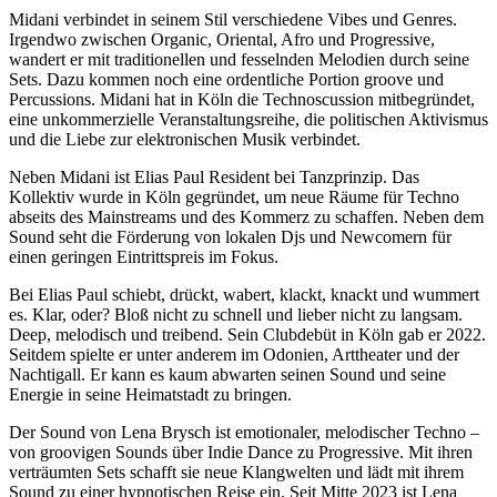
Midani verbindet in seinem Stil verschiedene Vibes und Genres.
Irgendwo zwischen Organic, Oriental, Afro und Progressive,
wandert er mit traditionellen und fesselnden Melodien durch seine
Sets. Dazu kommen noch eine ordentliche Portion groove und
Percussions. Midani hat in Köln die Technoscussion mitbegründet,
eine unkommerzielle Veranstaltungsreihe, die politischen Aktivismus
und die Liebe zur elektronischen Musik verbindet.
Neben Midani ist Elias Paul Resident bei Tanzprinzip. Das
Kollektiv wurde in Köln gegründet, um neue Räume für Techno
abseits des Mainstreams und des Kommerz zu schaffen. Neben dem
Sound seht die Förderung von lokalen Djs und Newcomern für
einen geringen Eintrittspreis im Fokus.
Bei Elias Paul schiebt, drückt, wabert, klackt, knackt und wummert
es. Klar, oder? Bloß nicht zu schnell und lieber nicht zu langsam.
Deep, melodisch und treibend. Sein Clubdebüt in Köln gab er 2022.
Seitdem spielte er unter anderem im Odonien, Arttheater und der
Nachtigall. Er kann es kaum abwarten seinen Sound und seine
Energie in seine Heimatstadt zu bringen.
Der Sound von Lena Brysch ist emotionaler, melodischer Techno –
von groovigen Sounds über Indie Dance zu Progressive. Mit ihren
verträumten Sets schafft sie neue Klangwelten und lädt mit ihrem
Sound zu einer hypnotischen Reise ein. Seit Mitte 2023 ist Lena