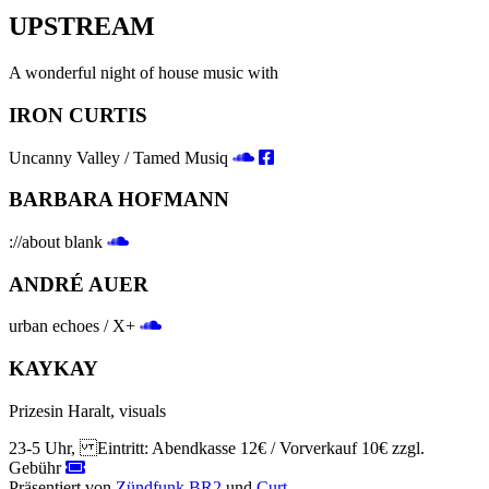
UPSTREAM
A wonderful night of house music with
IRON CURTIS
Uncanny Valley / Tamed Musiq
BARBARA HOFMANN
://about blank
ANDRÉ AUER
urban echoes / X+
KAYKAY
Prizesin Haralt, visuals
23-5 Uhr, Eintritt: Abendkasse 12€ / Vorverkauf 10€ zzgl.
Gebühr
Präsentiert von
Zündfunk BR2
und
Curt