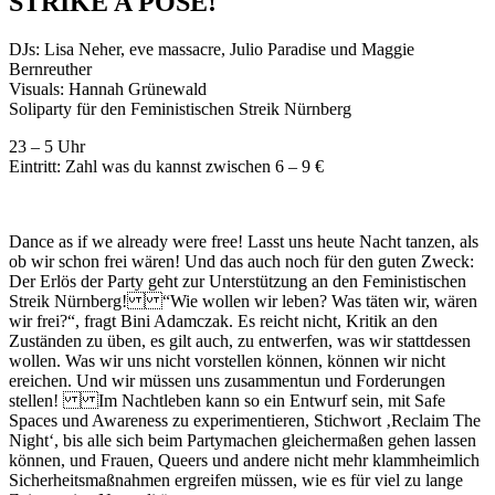
STRIKE A POSE!
DJs: Lisa Neher, eve massacre, Julio Paradise und Maggie
Bernreuther
Visuals: Hannah Grünewald
Soliparty für den Feministischen Streik Nürnberg
23 – 5 Uhr
Eintritt: Zahl was du kannst zwischen 6 – 9 €
Dance as if we already were free! Lasst uns heute Nacht tanzen, als
ob wir schon frei wären! Und das auch noch für den guten Zweck:
Der Erlös der Party geht zur Unterstützung an den Feministischen
Streik Nürnberg! “Wie wollen wir leben? Was täten wir, wären
wir frei?“, fragt Bini Adamczak. Es reicht nicht, Kritik an den
Zuständen zu üben, es gilt auch, zu entwerfen, was wir stattdessen
wollen. Was wir uns nicht vorstellen können, können wir nicht
ereichen. Und wir müssen uns zusammentun und Forderungen
stellen! Im Nachtleben kann so ein Entwurf sein, mit Safe
Spaces und Awareness zu experimentieren, Stichwort ‚Reclaim The
Night‘, bis alle sich beim Partymachen gleichermaßen gehen lassen
können, und Frauen, Queers und andere nicht mehr klammheimlich
Sicherheitsmaßnahmen ergreifen müssen, wie es für viel zu lange