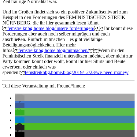
Zeit traurige Normalität war.
Und im Großen findet sich so ein positiver Zukunftsentwurf zum
Beispiel in den Forderungen des FEMINISTISCHEN STREIK
NÜRNBERG, die ihr hier gesammelt lesen könnt.
femstreiknbg.home.blog/unsere-forderungen/
Ihr könnt diese
Forderungen aber auch noch selber mitprägen und euch
anschließen. Einfach mitmachen – es gibt vielfältige
Beteiligungsmöglichkeiten. Hier mehr
Infos.
femstreiknbg.home.blog/mitmachen/
Wenn ihr den
Feministischen Streik finanziell unterstützen möchtet, aber nicht zur
Party kommen könnt oder wollt, könnt ihr hier Shirts und Beutel
erwerben, oder einfach was
spenden!
femstreiknbg.home.blog/2019/12/23/we-need-money/
Teil diese Veranstaltung mit Freund*innen: