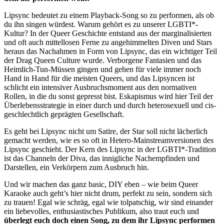
Lipsync bedeutet zu einem Playback-Song so zu performen, als ob
du ihn singen würdest. Warum gehört es zu unserer LGBTI*-
Kultur? In der Queer Geschichte entstand aus der marginalisierten
und oft auch mittellosen Ferne zu angehimmelten Diven und Stars
heraus das Nachahmen in Form von Lipsync, das ein wichtiger Teil
der Drag Queen Culture wurde. Verborgene Fantasien und das
Heimlich-Tun-Müssen gingen und gehen für viele immer noch
Hand in Hand f
ür die meisten Queers, und das Lipsyncen ist
schlicht ein intensiver Ausbruchsmoment aus den normativen
Rollen, in die du sonst gepresst bist. Eskapismus wird hier Teil der
Überlebensstrategie in einer durch und durch heterosexuell und cis-
geschlechtlich geprägten Gesellschaft.
Es geht bei Lipsync nicht um Satire, der Star soll nicht lächerlich
gemacht werden, wie es so oft in Hetero-Mainstreamversionen des
Lipsync geschieht. Der Kern des Lipsync in der LGBTI*-Tradition
ist das Channeln der Diva, das innigliche Nachempfinden und
Darstellen, ein Verkörpern zum Ausbruch hin.
Und wir machen das ganz basic, DIY eben – wie beim Queer
Karaoke auch geht’s hier nicht drum, perfekt zu sein, sondern sich
zu trauen! Egal wie schräg, egal wie tolpatschig, wir sind einander
ein liebevolles, enthusiastisches Publikum, also traut euch und
überlegt euch doch einen Song, zu dem ihr Lipsync performen