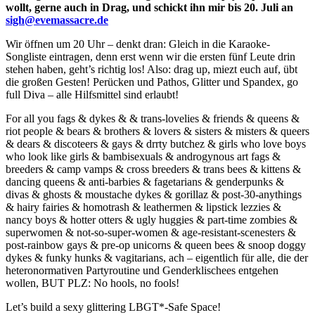
wollt, gerne auch in Drag, und schickt ihn mir bis 20. Juli an
sigh@evemassacre.de
Wir öffnen um 20 Uhr – denkt dran: Gleich in die Karaoke-
Songliste eintragen, denn erst wenn wir die ersten fünf Leute drin
stehen haben, geht’s richtig los! Also: drag up, miezt euch auf, übt
die großen Gesten! Perücken und Pathos, Glitter und Spandex, go
full Diva – alle Hilfsmittel sind erlaubt!
For all you fags & dykes & & trans-lovelies & friends & queens &
riot people & bears & brothers & lovers & sisters & misters & queers
& dears & discoteers & gays & drrty butchez & girls who love boys
who look like girls & bambisexuals & androgynous art fags &
breeders & camp vamps & cross breeders & trans bees & kittens &
dancing queens & anti-barbies & fagetarians & genderpunks &
divas & ghosts & moustache dykes & gorillaz & post-30-anythings
& hairy fairies & homotrash & leathermen & lipstick lezzies &
nancy boys & hotter otters & ugly huggies & part-time zombies &
superwomen & not-so-super-women & age-resistant-scenesters &
post-rainbow gays & pre-op unicorns & queen bees & snoop doggy
dykes & funky hunks & vagitarians, ach – eigentlich für alle, die der
heteronormativen Partyroutine und Genderklischees entgehen
wollen, BUT PLZ: No hools, no fools!
Let’s build a sexy glittering LBGT*-Safe Space!