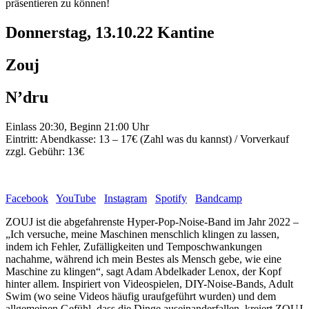
präsentieren zu können!
Donnerstag, 13.10.22 Kantine
Zouj
N’dru
Einlass 20:30, Beginn 21:00 Uhr
Eintritt: Abendkasse: 13 – 17€ (Zahl was du kannst) / Vorverkauf
zzgl. Gebühr: 13€
Facebook
YouTube
Instagram
Spotify
Bandcamp
ZOUJ ist die abgefahrenste Hyper-Pop-Noise-Band im Jahr 2022 –
„Ich versuche, meine Maschinen menschlich klingen zu lassen,
indem ich Fehler, Zufälligkeiten und Temposchwankungen
nachahme, während ich mein Bestes als Mensch gebe, wie eine
Maschine zu klingen“, sagt Adam Abdelkader Lenox, der Kopf
hinter allem. Inspiriert von Videospielen, DIY-Noise-Bands, Adult
Swim (wo seine Videos häufig uraufgeführt wurden) und dem
allgemeinen Gefühl, dass die Dinge auseinanderfallen, kreiert ZOUJ