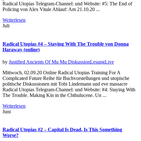
Radical Utopias Telegram-Channel: und Website: #5: The End of
Policing von Alex Vitale Ablauf: Am 21.10.20 ...
Weiterlesen
Juli
Radical Utopias #4 – Staying With The Trouble von Donna
Haraway (online)
by
Justified Ancients Of Mu Mu
Diskussion
Lesung
Live
Mittwoch, 02.09.20 Online Radical Utopias Training For A
Complicated Future Reihe für Buchvorstellungen und utopische
politische Diskussionen mit Tobi Lindemann und eve massacre
Radical Utopias Telegram-Channel: und Website: #4: Staying With
The Trouble. Making Kin in the Chthulucene. Un ...
Weiterlesen
Juni
Radical Utopias #2 – Capital Is Dead, Is This Something
Worse?