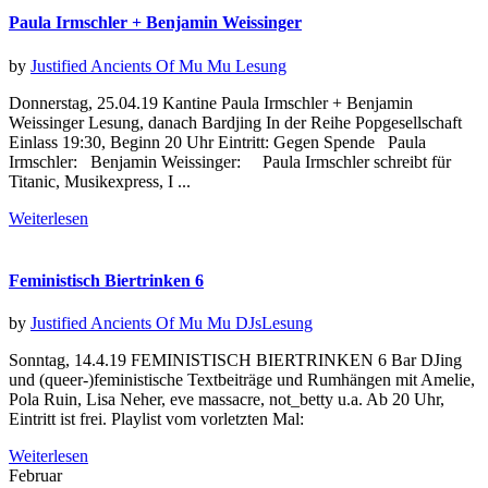
Paula Irmschler + Benjamin Weissinger
by
Justified Ancients Of Mu Mu
Lesung
Donnerstag, 25.04.19 Kantine Paula Irmschler + Benjamin
Weissinger Lesung, danach Bardjing In der Reihe Popgesellschaft
Einlass 19:30, Beginn 20 Uhr Eintritt: Gegen Spende Paula
Irmschler: Benjamin Weissinger: Paula Irmschler schreibt für
Titanic, Musikexpress, I ...
Weiterlesen
Feministisch Biertrinken 6
by
Justified Ancients Of Mu Mu
DJs
Lesung
Sonntag, 14.4.19 FEMINISTISCH BIERTRINKEN 6 Bar DJing
und (queer-)feministische Textbeiträge und Rumhängen mit Amelie,
Pola Ruin, Lisa Neher, eve massacre, not_betty u.a. Ab 20 Uhr,
Eintritt ist frei. Playlist vom vorletzten Mal:
Weiterlesen
Februar