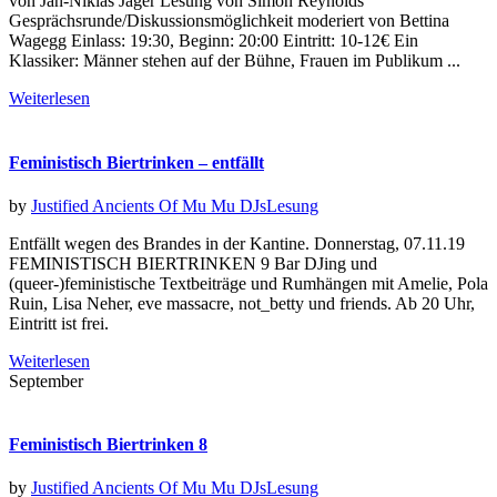
von Jan-Niklas Jäger Lesung von Simon Reynolds
Gesprächsrunde/Diskussionsmöglichkeit moderiert von Bettina
Wagegg Einlass: 19:30, Beginn: 20:00 Eintritt: 10-12€ Ein
Klassiker: Männer stehen auf der Bühne, Frauen im Publikum ...
Weiterlesen
Feministisch Biertrinken – entfällt
by
Justified Ancients Of Mu Mu
DJs
Lesung
Entfällt wegen des Brandes in der Kantine. Donnerstag, 07.11.19
FEMINISTISCH BIERTRINKEN 9 Bar DJing und
(queer-)feministische Textbeiträge und Rumhängen mit Amelie, Pola
Ruin, Lisa Neher, eve massacre, not_betty und friends. Ab 20 Uhr,
Eintritt ist frei.
Weiterlesen
September
Feministisch Biertrinken 8
by
Justified Ancients Of Mu Mu
DJs
Lesung